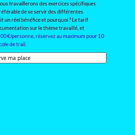
Nous travaillerons des exercices
spécifiques
référable de s
e
servir de
s différentes
it un réel bénéfice et pourquoi ? Le tarif
umentation sur le thème travaillé, et
10
0 €/personne, réservez au maximum pour 10
ole de trail.
erve ma place