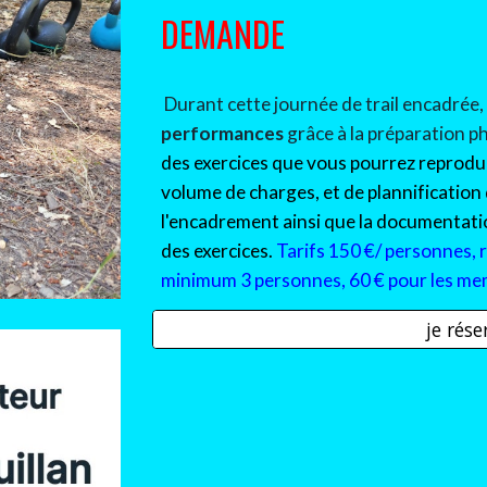
DEMANDE
Durant cette journée de trail encadrée
performances
grâce à la préparation
p
des exercices que vous pourrez reprodu
volume de charges, et de plannification
l'encadrement ainsi que la documentation
des exercices.
Tarifs
15
0 €/ personnes, 
minimum 3 personnes,
6
0 € pour les mem
je rés