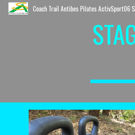
Sk
STA