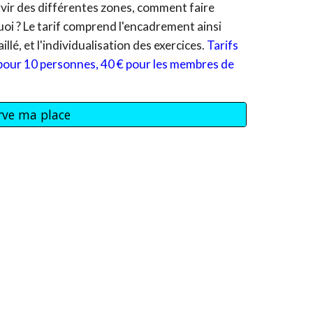
rvir des différentes
zones
, comment faire
quoi ? Le tarif comprend l'encadrement ainsi
lé, et l'individualisation des exercices.
Tarifs
pour 10 personnes,
4
0 € pour les membres de
erve ma place