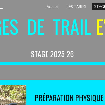
Coach Trail Antibes Pilates ActivSport06 STAGES TRAIL EVOL+ <!-- Google Tag Manager --> <script>(function(w,d,s,l,i){w[l]=w[l]||[];w[l].push({'gtm.start': new Date().getTime(),event:'gtm.js'});var f=d.getElementsByTagName(s)[0], j=d.createElement(s),dl=l!='dataLayer'?'&l='+l:'';j.async=true;j.src= 'https://www.googletagmanager.com/gtm.js?id='+i+dl;f.parentNode.insertBefore(j,f); })(window,document,'script','dataLayer','GTM-NZQ7FML3');</script> <!-- End Google Tag Manager -->G-TWLJFVTVDE
Accueil
LES TARIFS
STAGE
ip to main content
Skip to navigat
GES DE TRAIL
E
STAGE 2025-26
PRÉPARATION
PHYSIQU
E