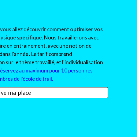
, vous allez découvrir comment
optimiser vos
hysiqu
e
spécifique
.
Nous travaillerons avec
ire en
entrainement
,
avec une notion de
 dans l'année
. Le tarif comprend
 sur le thème travaillé, et l'individualisation
réservez au m
ax
imum pour
10
personnes
bres de l'école de trail.
erve ma place