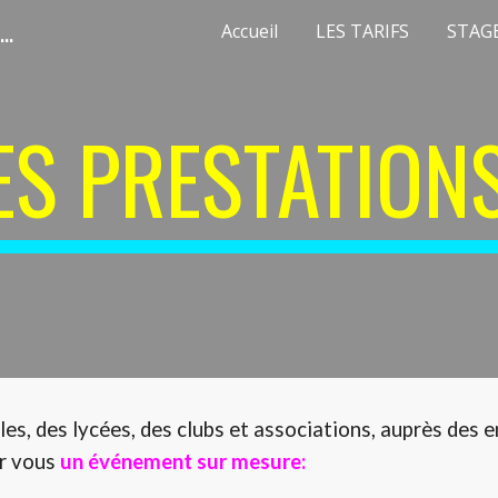
Coach Trail Antibes Pilates ActivSport06 STAGES TRAIL EVOL+ <!-- Google Tag Manager --> <script>(function(w,d,s,l,i){w[l]=w[l]||[];w[l].push({'gtm.start': new Date().getTime(),event:'gtm.js'});var f=d.getElementsByTagName(s)[0], j=d.createElement(s),dl=l!='dataLayer'?'&l='+l:'';j.async=true;j.src= 'https://www.googletagmanager.com/gtm.js?id='+i+dl;f.parentNode.insertBefore(j,f); })(window,document,'script','dataLayer','GTM-NZQ7FML3');</script> <!-- End Google Tag Manager -->G-TWLJFVTVDE
Accueil
LES TARIFS
STAGE
ip to main content
Skip to navigat
ES PRESTATION
les, des lycées, des clubs et associations, auprès des e
ur vous
un événement sur mesure: